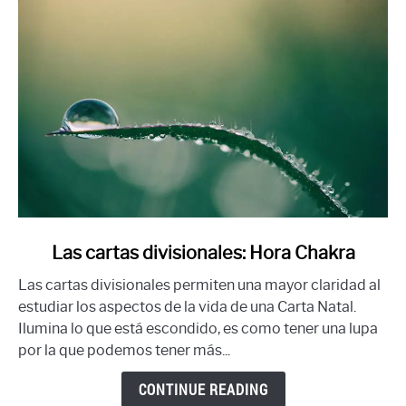
link
Las cartas divisionales: Hora Chakra
to
Las cartas divisionales permiten una mayor claridad al
Las
estudiar los aspectos de la vida de una Carta Natal.
cartas
Ilumina lo que está escondido, es como tener una lupa
divisionales:
por la que podemos tener más...
Hora
Chakra
CONTINUE READING