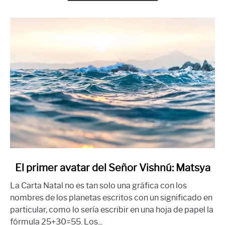
link
El primer avatar del Señor Vishnú: Matsya
to
La Carta Natal no es tan solo una gráfica con los
El
nombres de los planetas escritos con un significado en
primer
particular, como lo sería escribir en una hoja de papel la
avatar
fórmula 25+30=55. Los...
del