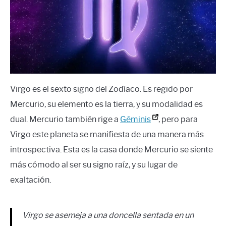
zodiacales
,
Virgo
LANGUAGES
CARACTERÍSTICAS PERSONALES
CARRERAS
Virgo es el sexto signo del Zodíaco. Es regido por
Mercurio, su elemento es la tierra, y su modalidad es
dual. Mercurio también rige a
Géminis
, pero para
Virgo este planeta se manifiesta de una manera más
introspectiva. Esta es la casa donde Mercurio se siente
más cómodo al ser su signo raíz, y su lugar de
exaltación.
Virgo se asemeja a una doncella sentada en un