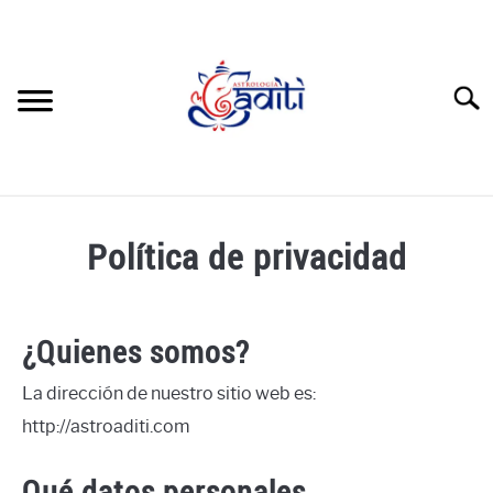
Skip
to
content
Searc
SOBRE ADITI VALDIVIA
Política de privacidad
SIGNOS ZODIACALES
INSTITUTO DE ASTROLOGÍA
¿Quienes somos?
FILOSOFÍA VÉDICA
La dirección de nuestro sitio web es:
http://astroaditi.com
CONTACTO
Qué datos personales
SERVICIOS